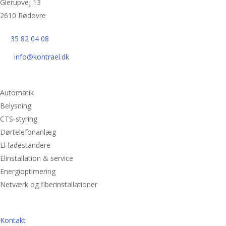
Glerupvej 13
2610 Rødovre
35 82 04 08
info@kontrael.dk
Services
Automatik
Belysning
CTS-styring
Dørtelefonanlæg
El-ladestandere
Elinstallation & service
Energioptimering
Netværk og fiberinstallationer
Om
Kontakt