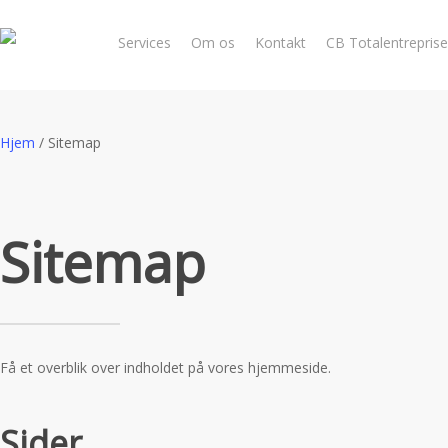
Skip
to
Services
Om os
Kontakt
CB Totalentreprise
main
content
Hjem
/
Sitemap
Sitemap
Få et overblik over indholdet på vores hjemmeside.
Sider